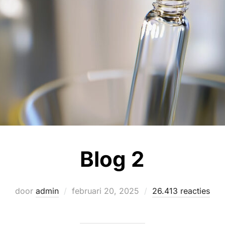
Blog 2
Geplaatst
door
admin
februari 20, 2025
26.413 reacties
op