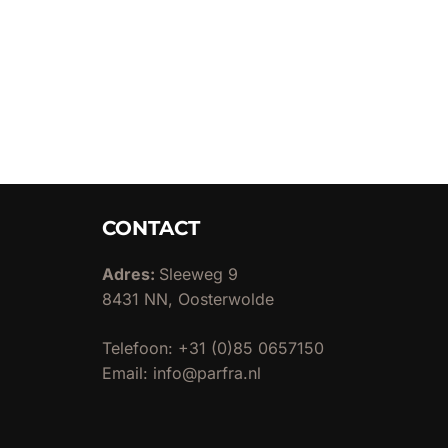
CONTACT
Adres:
Sleeweg 9
8431 NN, Oosterwolde
Telefoon: +31 (0)85 0657150
Email: info@parfra.nl