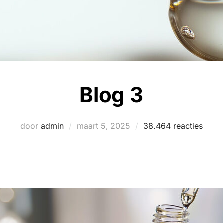
Blog 3
Geplaatst
door
admin
maart 5, 2025
38.464 reacties
op